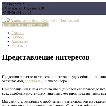
Перейти
ab008@paso.ru
к
г. Самара, ул. Садовая,218
содержимому
+7 (846) 311-05-54
Записаться на консультацию
Главная
О бюро
Адвокаты
Контакты
Представление интересов
Представительство интересов клиентов в судах общей юрисдик
оказываемой,
адвокатами
нашего Бюро.
При обращении к нам клиента мы оцениваем его правовую пози
всех судебных инстанциях, анализируем риск предъявления вст
Мы сами сталкивались с проблемами, вытекающими из отдаленн
дела, подаче документов в суды города Самары и области.