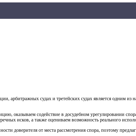
ции, арбитражных судах и третейских судах является одним из
цию, оказываем содействие в досудебном урегулировании спора
речных исков, а также оцениваем возможность реального исполн
ости доверителя от места рассмотрения спора, поэтому предла