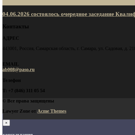
9
Июн
04.06.2026 состоялось очередное заседание Ква
Контакты
АДРЕС
443001, Россия, Самарская область, г. Самара, ул. Садовая, д. 21
EMAIL
ab008@paso.ru
Телефон
T: +7 (846) 311 05 54
© Все права защищены
Lawyer Zone от
Acme Themes
×
консультация