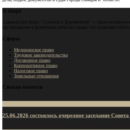
О бюро
Адвокатское бюро "Суховой и Дорофеевой" — было основано в
организациям в различных областях права, что позволяет обес
Сферы
Медицинское право
Трудовое законодательство
Договорное право
Корпоративное право
Налоговое право
Земельные отношения
Свежие новости
25
Июн
25.06.2026 состоялось очередное заседание Сове