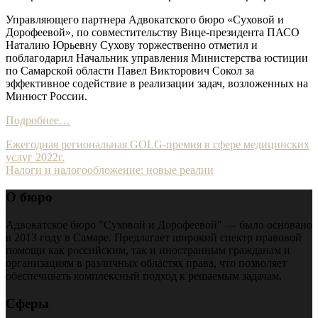
Управляющего партнера Адвокатского бюро «Суховой и
Дорофеевой», по совместительству Вице-президента ПАСО
Наталию Юрьевну Сухову торжественно отметил и
поблагодарил Начальник управления Министерства юстиции
по Самарской области Павел Викторович Сокол за
эффективное содействие в реализации задач, возложенных на
Минюст России.
Подробнее…
Навигация
Ежегодная региональная GOLG-премия в сфере медицинских
услуг 2022г.
по
Налоги и налогообложение: новые реалии
записям
О бюро
Адвокатское бюро "Суховой и Дорофеевой" — было основано
в 2013 году в Самаре. Предлагает широкий спектр правовой
помощи как российским, так и иностранным гражданам и
организациям в различных областях права, что позволяет
обеспечивать комплексный подход к решаемым задачам.
Сферы