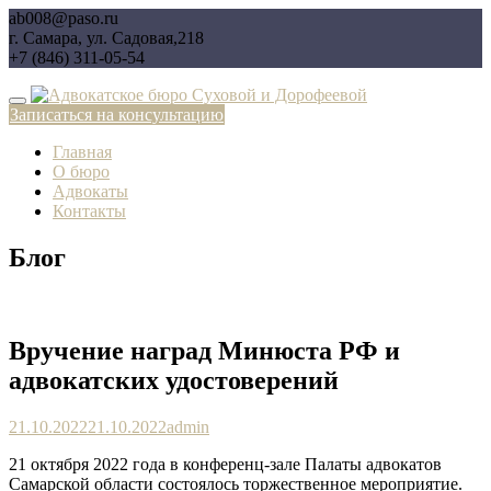
Перейти
ab008@paso.ru
к
г. Самара, ул. Садовая,218
содержимому
+7 (846) 311-05-54
Записаться на консультацию
Главная
О бюро
Адвокаты
Контакты
Блог
Вручение наград Минюста РФ и
адвокатских удостоверений
21.10.2022
21.10.2022
admin
21 октября 2022 года в конференц-зале Палаты адвокатов
Самарской области состоялось торжественное мероприятие.