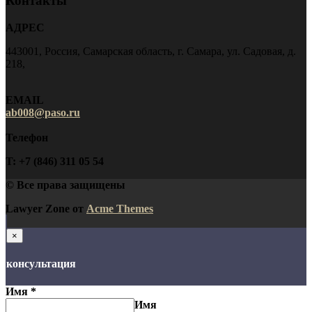
Контакты
АДРЕС
443001, Россия, Самарская область, г. Самара, ул. Садовая, д.
218,
EMAIL
ab008@paso.ru
Телефон
T: +7 (846) 311 05 54
© Все права защищены
Lawyer Zone от
Acme Themes
×
консультация
Имя
*
Имя