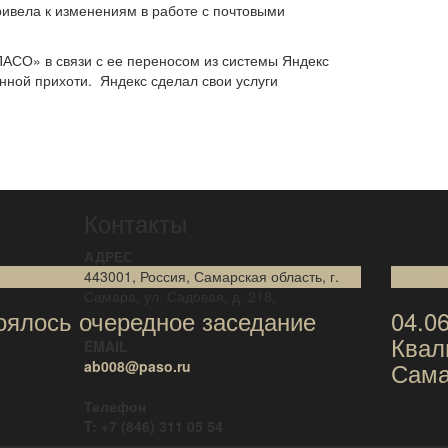
ивела к изменениям в работе с почтовыми
АСО» в связи с ее переносом из системы Яндекс
нной прихоти. Яндекс сделал свои услуги
Контакты
АДРЕС
443001, Россия, Самарская область, г.
9
Июн
Самара, ул. Садовая, д. 218,
тоялось очередное заседание
04.0
Квал
EMAIL
Сама
ab008@paso.ru
Телефон
T: +7 (846) 311 05 54