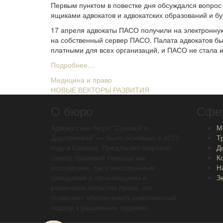
Первым пунктом в повестке дня обсуждался вопро
ящиками адвокатов и адвокатских образований и бу
17 апреля адвокаты ПАСО получили на электронную
на собственный сервер ПАСО. Палата адвокатов бы
платными для всех организаций, и ПАСО не стала 
Подробнее…
Навигация
Медицина и право
НОВЫЕ ВЕКТОРЫ РАЗВИТИЯ
по
О бюро
Сфе
записям
Адвокатское бюро "Суховой и
М
Дорофеевой" — было основано в 2013
Т
году в Самаре. Предлагает широкий
Д
спектр правовой помощи как
К
российским, так и иностранным
Н
гражданам и организациям в
З
различных областях права, что
позволяет обеспечивать комплексный
подход к решаемым задачам.