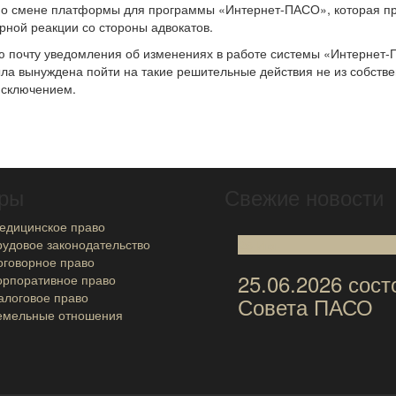
с о смене платформы для программы «Интернет-ПАСО», которая пр
рной реакции со стороны адвокатов.
 почту уведомления об изменениях в работе системы «Интернет-П
ла вынуждена пойти на такие решительные действия не из собстве
исключением.
ры
Свежие новости
едицинское право
рудовое законодательство
25
Июн
оговорное право
25.06.2026 сос
орпоративное право
алоговое право
Совета ПАСО
емельные отношения